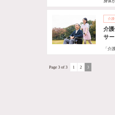
身体
介護
介護
サー
「介
Page 3 of 3
1
2
3