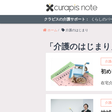
クラピスの介護サポート：
くらしのパ
ホーム
/
介護のはじまり
「介護のはじまり
介護
初め
在宅
介護