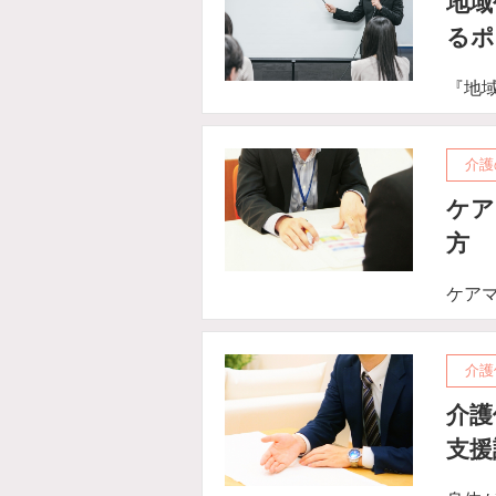
地域
るポ
『地
介護
ケア
方
ケア
介護
介護
支援