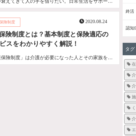
が衰えてきて人の手を借りたい。日常生活をサポー…
終活
2020.08.24
保険制度
認知
保険制度とは？基本制度と保険適応の
ビスをわかりやすく解説！
タグ
護保険制度」は介護が必要になった人とその家族を…
在
介
介
施
く
介
エ