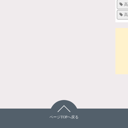
高
高
ページTOPへ戻る