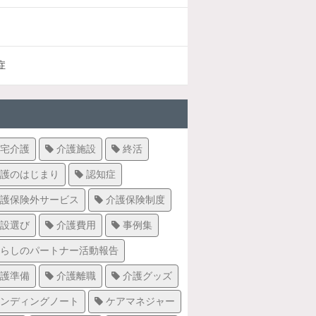
症
宅介護
介護施設
終活
護のはじまり
認知症
護保険外サービス
介護保険制度
設選び
介護費用
事例集
らしのパートナー活動報告
護準備
介護離職
介護グッズ
ンディングノート
ケアマネジャー