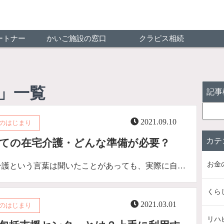
ートナー
かいご施設の窓口
クラピス相続
」一覧
記事
2021.09.10
のはじまり
カテ
ての在宅介護・どんな準備が必要？
お金
介護という言葉は聞いたことがあっても、実際に自…
くら
2021.03.01
のはじまり
リハ