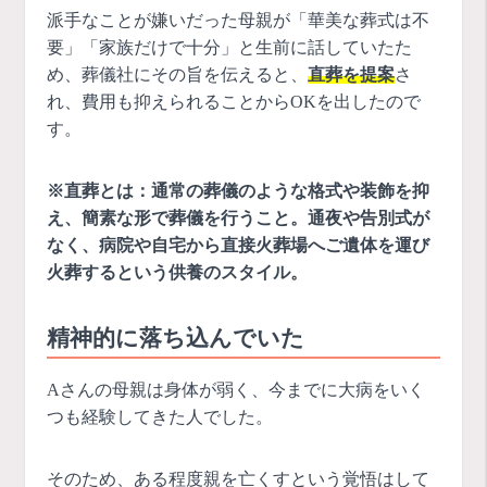
派手なことが嫌いだった母親が「華美な葬式は不
要」「家族だけで十分」と生前に話していたた
め、葬儀社にその旨を伝えると、
直葬を提案
さ
れ、費用も抑えられることからOKを出したので
す。
※直葬とは：通常の葬儀のような格式や装飾を抑
え、簡素な形で葬儀を行うこと。通夜や告別式が
なく、病院や自宅から直接火葬場へご遺体を運び
火葬するという供養のスタイル。
精神的に落ち込んでいた
Aさんの母親は身体が弱く、今までに大病をいく
つも経験してきた人でした。
そのため、ある程度親を亡くすという覚悟はして