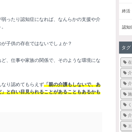
終活
が弱ったり認知症になれば、なんらかの支援や介
う。
認知
のが子供の存在ではないでしょか？
タグ
れど、仕事や家族の関係で、そのような環境にな
在
介
介
んなり認めてもらえず
「親の介護もしないで、あ
だ」と白い目見られることがあることもあるかも
施
く
介
エ