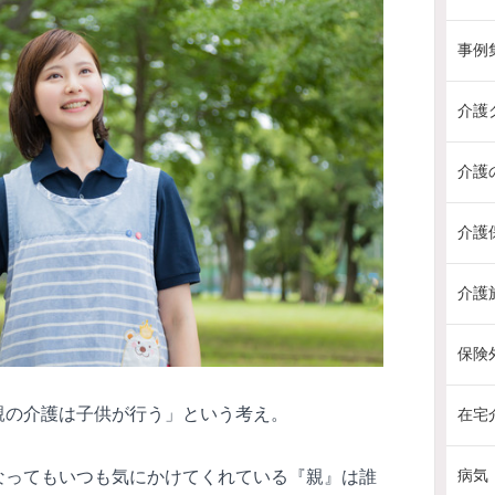
事例
介護
介護
介護
介護
保険
親の介護は子供が行う」という考え。
在宅
なってもいつも気にかけてくれている『親』は誰
病気