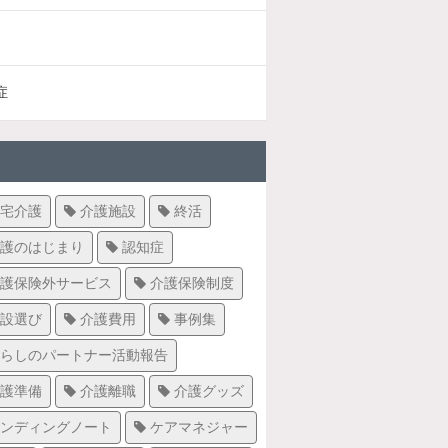
症
宅介護
介護施設
終活
護のはじまり
認知症
護保険外サービス
介護保険制度
設選び
介護費用
事例集
らしのパートナー活動報告
護準備
介護離職
介護グッズ
ンディングノート
ケアマネジャー