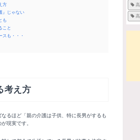
え方
高
護』じゃない
高
とも
ること
ースも・・・
る考え方
ばなるほど「親の介護は子供、特に長男がするも
のが現実です。