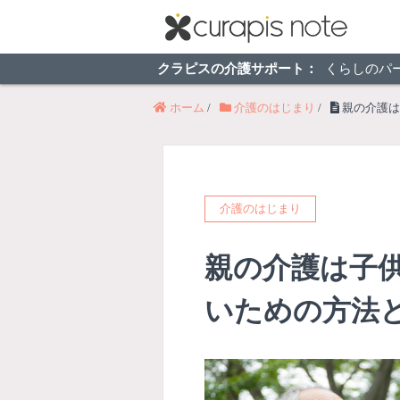
クラピスの介護サポート：
くらしのパ
ホーム
/
介護のはじまり
/
親の介護は
介護のはじまり
親の介護は子
いための方法