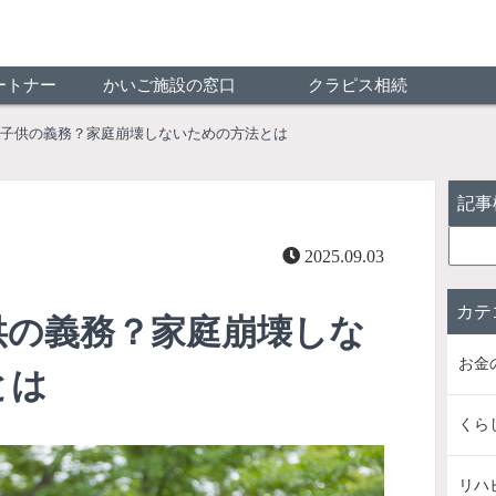
ートナー
かいご施設の窓口
クラピス相続
子供の義務？家庭崩壊しないための方法とは
記事
2025.09.03
カテ
供の義務？家庭崩壊しな
お金
とは
くら
リハ