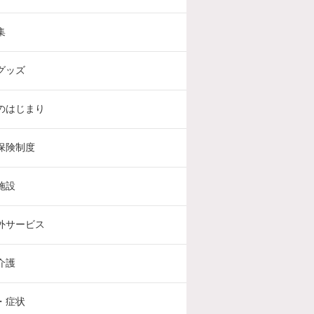
集
グッズ
のはじまり
保険制度
施設
外サービス
介護
・症状